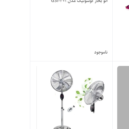
اتو بخار گوسونیک مدل GSI-301
ناموجود