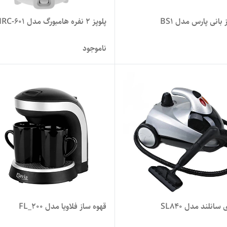
بانی پارس مدل BS1
پلوپز 2 نفره هامبورگ مدل HRC-601
ناموجود
انلند مدل SL840
قهوه ساز فلاویا مدل FL_200