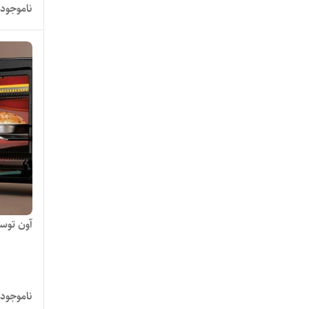
جرماتیک
ناموجود
زومیت
زومیت وان
سارینا
سان لند
سیتروین
سیلور کرست
آون توستر
فلاویا
کااون
ناموجود
کاچیران