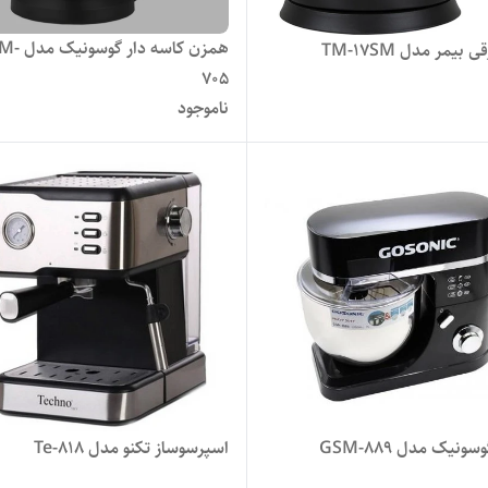
همزن کاسه دار
بیمر مدل TM-17SM
705
ناموجود
نیک مدل GSM-889
اسپرسوساز تکنو مدل Te-818