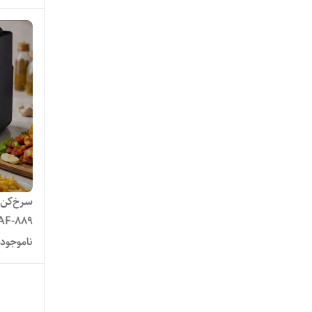
کارا
کمری
کمری فیت
کویین هوم
گوسونیک
لونا
سرخ‌کن 
AF-889
مارشال
ناموجود
متفرقه
نیولایف