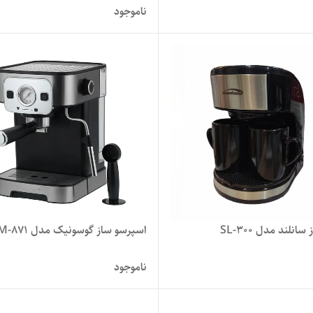
ناموجود
انلند مدل SL-300
اسپرسو ساز گوسونیک مدل GEM-871
ناموجود