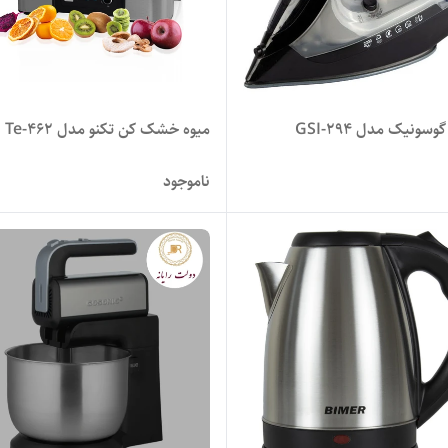
وسونیک مدل GSI-294
میوه خشک کن تکنو مدل Te-462
ناموجود