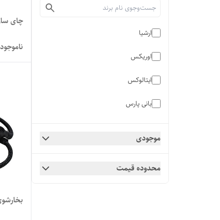
چای ساز 
ارشیا
ناموجود
اوریکس
ایتالوکس
بانی پارس
برلیانت
موجودی
بیمر
محدوده قیمت
پرومکس
تکنو
بخارشوی س