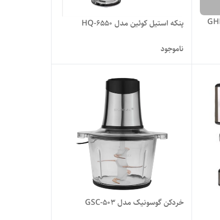
 گوسونیک مدل GHM-
پنکه استیل کوئین مدل HQ-6550
ناموجود
خردکن گوسونیک مدل GSC-503