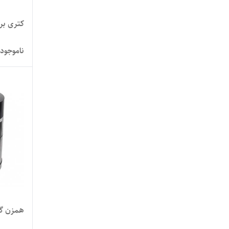
کتری برقی 
ناموجود
همزن گوسو