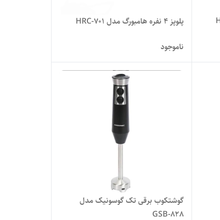
پلوپز 4 نفره هامبورگ مدل HRC-701
ناموجود
گوشتکوب برقی تک گوسونیک مدل
GSB-828