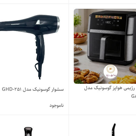
رژیمی هواپز گوسونیک مدل
سشوار گوسونیک مدل GHD-251
G
ناموجود