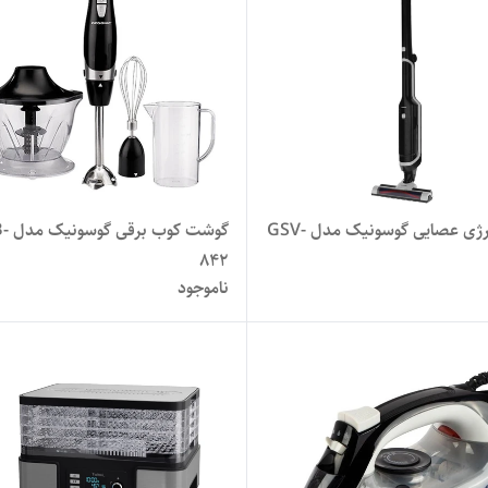
جارو شارژی عصایی گوسونیک مدل GSV-
گوشت کو
842
ناموجود