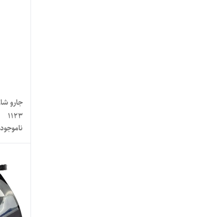
هامبورگ
هانومای
هاوایی
ویکنز
یورومکس
1123
ناموجود