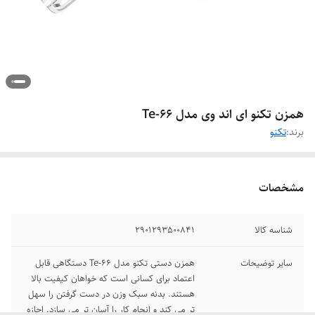
همزن تکنو ای اند وی مدل Te-66
برند:
تکنو
مشخصات
شناسه کالا
2901293500841
سایر توضیحات
همزن دستی تکنو مدل Te-66 دستگاهی قابل
اعتماد برای کسانی است که خواهان کیفیت بالا
هستند. بدنه سبک وزن در دست گرفتن را سهل
تر می کند و انجام کار را آسان‌ تر می سازد. اجازه