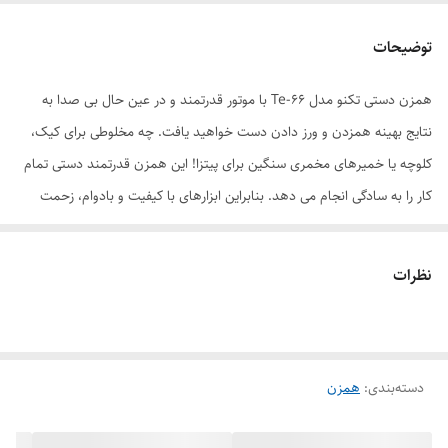
دهید انواع دستور العمل ها شما را شگفت زده
کند.
توضیحات
رنگ
مشکی
همزن دستی تکنو مدل Te-66 با موتور قدرتمند و در عین حال بی صدا به
نتایج بهینه همزدن و ورز دادن دست خواهید یافت. چه مخلوطی برای کیک،
کلوچه یا خمیرهای مخمری سنگین برای پیتزا! این همزن قدرتمند دستی تمام
کار را به سادگی انجام می دهد. بنابراین ابزارهای با کیفیت و بادوام، زحمت
هرگونه ترکیبی را می کشند. همزن‌ های فولادی ضد زنگ سریع و کارآمد عمل
می‌ نمایند و قلاب های خمیر، همه مواد سنگین را آماده می کند و پخت را
نظرات
لذت بخش تر می سازد. با یک اسلاید ساده همزن دستی تکنو مدل Te-66
سرعت را به قوام دلخواه خود تنظیم کنید. با پنج سرعت متغیر و عملکرد توربو،
همیشه سرعت مناسب را برای نیازهای مخلوط کردن خود پیدا خواهید کرد. از
دسته‌بندی
:
همزن
هم زدن آهسته مواد گرفته تا مخلوط کردن خمیر و خامه زدن با حداکثر
سرعت! همچنین ابزار همزن و خمیرزن به راحتی قابل تغییر می باشند. دکمه