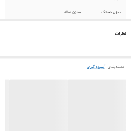
مخزن دستگاه
مخزن تفاله
امکانات ظاهری
پایه ضد لغزش
نظرات
ابعاد
350x200x450 سانتی‌متر
جنس تیغه (صافی)
استیل
دسته‌بندی
:
آبمیوه گیری
توضیحات مخزن
2.2
تفاله
گنجایش مخزن آب
1
میوه گیری
تعداد تنظیمات
2
سرعت
امکانات و قابلیت‌ها
دارای حالت پالس