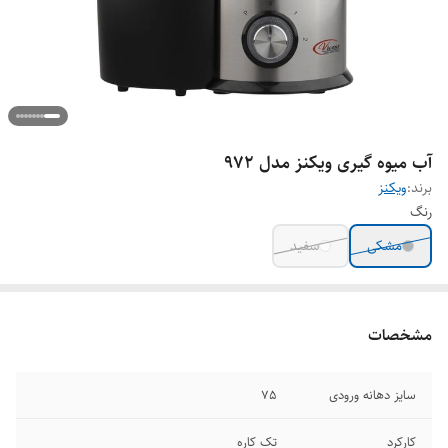
آب میوه گیری ویکنز مدل 972
برند:
ویکنز
رنگ
مشکی
سفید
مشخصات
سایز دهانه ورودی
75
کارکرد
تک کاره