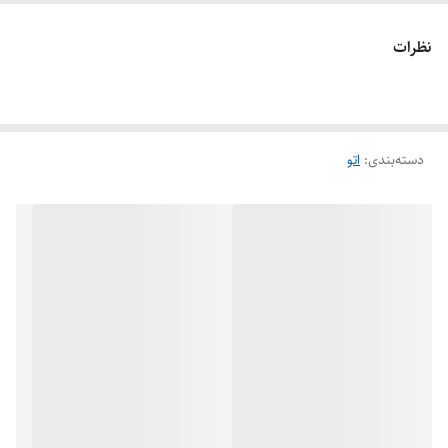
امکانات ضد
سیستم ضد رسوب
فرسودگی
نظرات
سیستم ایمنی
سیستم قطع خودکار
ابعاد
620x280x820 سانتی‌متر
دسته‌بندی
:
اتو
قابلیت‌ها
تنظیم میزان بخاردهی
ظرفیت مخزن آب
800
حداکثر توان مصرفی
1600 وات
طول کابل
1.5
وزن
8 گرم
شناسه کالا
2800000913137