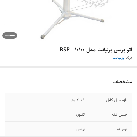
اتو پرسی برلیانت مدل BSP - 10100
برند:
برلیانت
مشخصات
بازه طول کابل
1 تا 2 متر
جنس کفه
تفلون
نوع اتو
پرسی