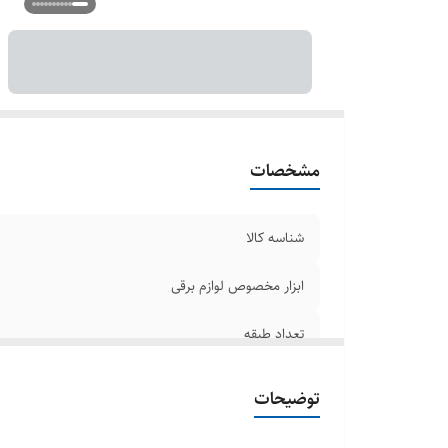
حد
سا
ت
تع
م
م
مشخصات
ظ
سا
شناسه کالا
تو
ابزار مخصوص لوازم برقی
تعداد طبقه
امکانات آماده سازی غذا
توضیحات
تنظیمات دستگاه