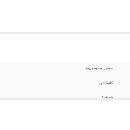
اکثر درجه حرارت
:
230 درجه سانتی‌گراد
یر
- چراغ داخل فر - المنت حرارتی استیل ضد زنگ - امکان حرارت د
وضیحات
:
سه حالت بالا ، پایین و هر دو همزمان
داد قفسه
:
2
شخصات صفحه نمایش
:
صفحه نمایش لمسی
حدوده ظرفیت
:
51 تا 60 لیتر
رفیت
:
60 لیتر
یر اقلام همراه محصول
:
- سیخ جوجه‌گردان - سینی لعابی
2901293500773
ضیحات تایمر
:
60
کانوکشن
دو عدد
جوجه گردان
زمان سنج (Timer)