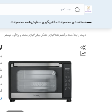
دسته‌بندی محصولات
خانه
پیگیری سفارش
همه محصولات
دولت رایانه
/
خانه و آشپزخانه
/
لوازم خانگی برقی
/
لوازم پخت و پز
/
آون توستر
آو
بر
دس
شن
اب
تع
ام
تن
نم
د
قا