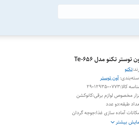
ن توستر تکنو مدل Te-656
ند:
تکنو
ته‌بندی
:
آون توستر
اسه کالا
:
2901293500773
زار مخصوص لوازم برقی
:
کانوکشن
داد طبقه
:
دو عدد
کانات آماده سازی غذا
:
جوجه گردان
ظیمات دستگاه
:
زمان سنج (Timer)
ایش بیشتر
ستگاه نمایش وضعیت
:
صفحه نمایش
بلیت‌ها
:
قابلیت تنظیم دما