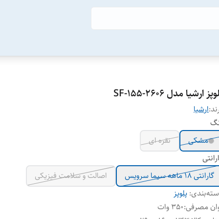
وپز ارشیا مدل SF-155-2606
ند:
ارشیا
نگ
مشکی
نقره ای
رانتی
گارانتی 18 ماهه سیما سرویس
اصالت و سلامت فیزیکی
ته‌بندی
:
پلوپز
ان مصرفی
:
350 وات