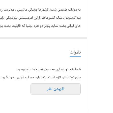
ظرفیت به لیتر
به موازات صنعتی شدن کشورها وزندگی ماشینی ، مدیریت زمان 
نوع دیگ
پیداکرد،بدون شک کشورماهم ازاین امرمستثنی نبود.یکی ازاین 
های ایرانی پخت نماید پلوپز دو نفره ارشیا که قابلیت پخت بر
جنس دیگ
چسبیدن برنج وته دیگ به ظرف می شود.درآن شیشه ای بوده
قابلیت‌های پلوپز
طول سیم
نظرات
وزن
شما هم درباره این محصول نظر خود را بنویسید.
برای ثبت نظر، لازم است ابتدا وارد حساب کاربری خود شوید.
افزودن نظر