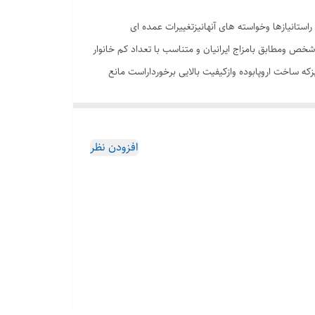
استانیازها وخواسته های آنهانیزتغییرات عمده ای
شخص ومطابق بامزاج ایرانیان و متناسب با تعداد کم خانوار
پزکه ساخت اروپابوده وازکیفیت بالایی برخورداراست مانع
 بخاراضافی بوده ومانع تولیدصدامی شود.
افزودن نظر