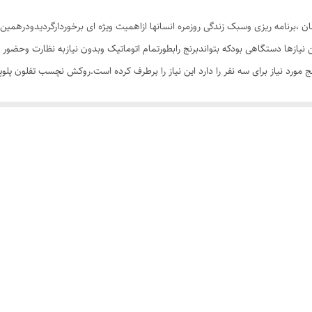
1
،برنامه ریزی وسبک زندگی روزمره انسانها ازاهمیت ویژه ای برخوردارگردیدودرهمین ر
جداشونده
نیازها دستگاهی بودکه بتواندبرنج رابطورتمام اتوماتیک وبدون نیازبه نظارت وحضور 
نج مورد نیاز برای سه نفر را دارد این نیاز را برطرف کرده است.روکش نچسب تفلون پلو
تفلون
 ومیتوان درحین عمل پخت داخل ظرف رامشاهده کرد،وجودسوراخ روی در بمنظورخروج
قابلیت نچسب بودن , قابلیت خاموشی خودکار
1
1500 گرم