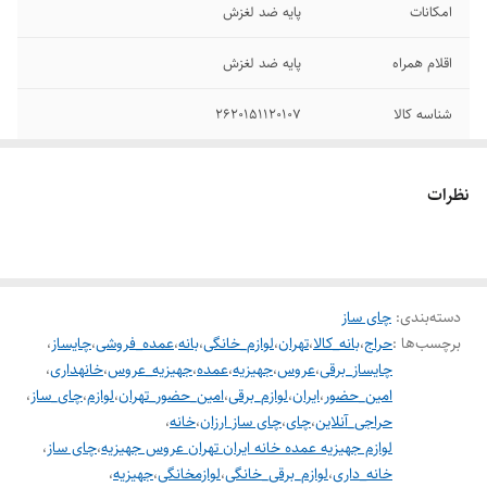
امکانات
پایه ضد لغزش
اقلام همراه
پایه ضد لغزش
شناسه کالا
2620151120107
محل قرارگیری قوری
کنار هم
نظرات
محدوده ظرفیت قوری
1.0 تا 1.5 لیتر
محدوده ظرفیت
1.5 تا 2.0 لیتر
کتری
دسته‌بندی
:
چای ساز
برچسب‌ها :
دستگاه نمایش
حراج
،
بانه_کالا
،
تهران
،
نشانگر LED
لوازم_خانگی
،
بانه
،
عمده_فروشی
،
چایساز
،
وضعیت
چایساز_برقی
،
عروس
،
جهیزیه
،
عمده
،
جهیزیه_عروس
،
خانهداری
،
امین_حضور
،
ایران
،
لوازم_برقی
،
امین_حضور_تهران
،
لوازم
،
چای_ساز
،
ابعاد
37x27x20 سانتی‌متر
حراجی_آنلاین
،
چای
،
چای ساز ارزان
،
خانه
،
لوازم جهیزیه عمده خانه ایران تهران عروس جهیزیه
،
چای ساز
،
جنس قوری
شیشه
خانه_داری
،
لوازم_برقی_خانگی
،
لوازمخانگی
،
جهیزیه
،