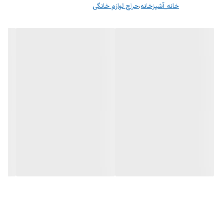
خانه_آشپزخانه
،
حراج لوازم خانگی
جنس بدنه‌ کتری
استیل
نحوه شست‌وشو
قابلیت شست‌وشو
امکانات ظاهری
دسته
ظرفیت قوری
1.5
ظرفیت کتری
1.8
حداکثر توان مصرفی
1500
طول سیم
47 سانتی متر
وزن
1500 گرم
سایر توضیحات
مجهز به کلید روشن و خاموش