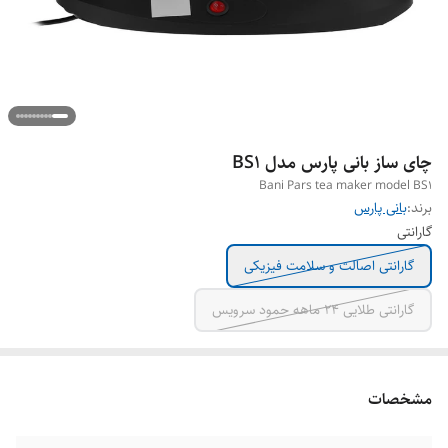
چای ساز بانی پارس مدل BS1
Bani Pars tea maker model BS1
برند:
بانی پارس
گارانتی
گارانتی اصالت و سلامت فیزیکی
گارانتی طلایی 24 ماهه حمود سرویس
مشخصات