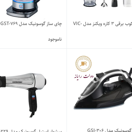
گوشت کوب برقی 3 کاره ویکنز مدل VIC-
چای ساز گوسونیک مدل GST-769
ناموجود
وسونیک مدل GSI-306
سشوار استیل گوسونیک مدل GHD-229