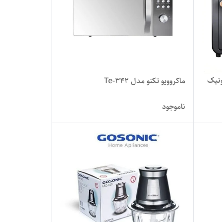
ونیک
ماکروویو تکنو مدل Te-342
ناموجود