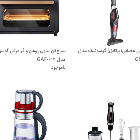
قی عصایی(پرتابل) گوسونیک مدل
سرخ‌کن بدون روغن و فر برقی گوس
GS
مدل GAF-612
ناموجود