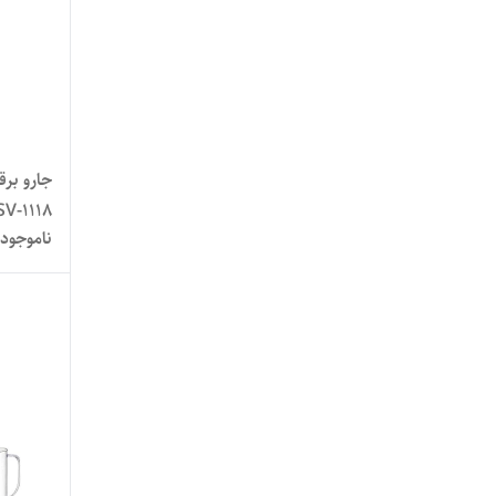
جارو بر
V-1118
ناموجود