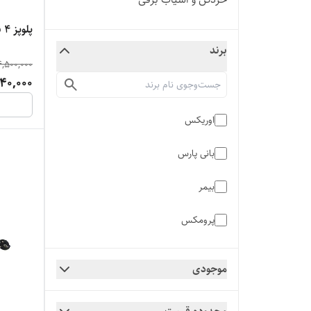
پلوپز 4 نفره هامبورگ مدل HRC-701
برند
4,500,000
40,000
اوریکس
بانی پارس
بیمر
پرومکس
تکنو
موجودی
سونی