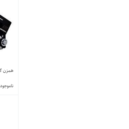
همزن گوسو
ناموجود