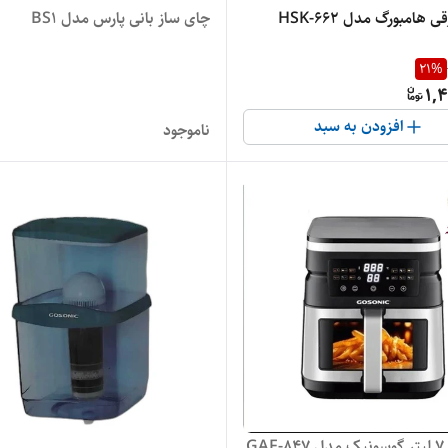
 هامبورگ مدل HSK-662
چای ساز بانی پارس مدل BS1
21
%
1,
افزودن به سبد
ناموجود
GA