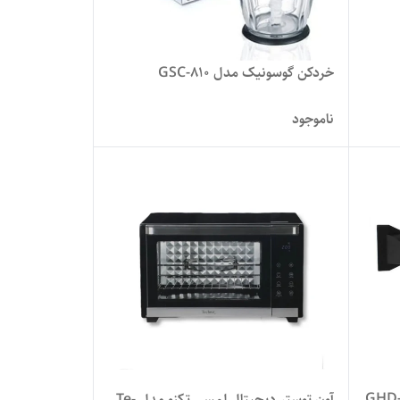
خردکن گوسونیک مدل GSC-810
ناموجود
آون توستر دیجیتال لمسی تکنو مدل Te-