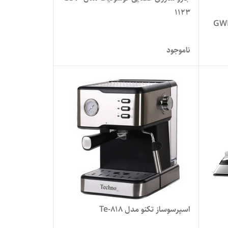
1123
 کن گوسونیک مدل GWP-
ناموجود
اسپرسوساز تکنو مدل Te-818