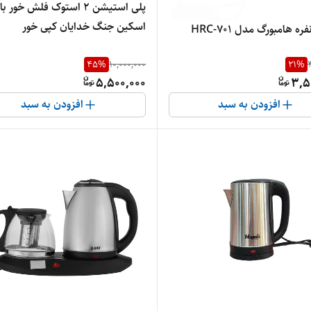
پلی استیشن 2 استوک فلش خور با
اسکین جنگ خدایان کپی خور
45
%
10,000,000
21
%
5,500,000
3,5
افزودن به سبد
افزودن به سبد