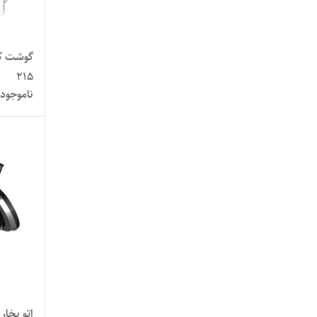
215
ناموجود
اتو بخار گ