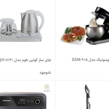
نیک مدل GSM-905
چای ساز کوئین هوم مدل QH-8140
ناموجود