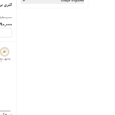
محدوده قیمت
سیلور کرست
کتری برقی
کااون
1,900,000
490,000
کمری
کویین هوم
گوسونیک
هامبورگ
ویکنز
سرخ‌کن 7 لیتر گوسونیک مدل F-847