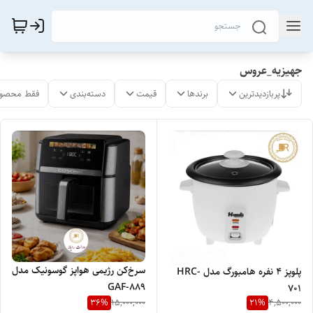
جهیزیه_عروس
پربازدیدترین
برندها
قیمت
دسته‌بندی
فقط محصول
سرخ‌کن رژیمی هواپز گوسونیک مدل
پلوپز 4 نفره هامبورگ مدل HRC-
GAF-889
701
36
%
21
%
15,000,000
4,500,000