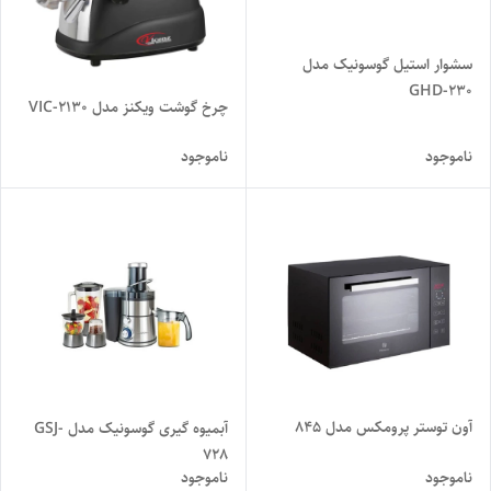
سشوار استیل گوسونیک مدل
GHD-230
چرخ گوشت ویکنز مدل VIC-2130
ناموجود
ناموجود
آون توستر پرومکس مدل 845
آبمیوه گیری گوسونیک مدل GSJ-
728
ناموجود
ناموجود