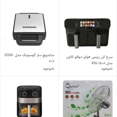
ساندویچ ساز گوسونیک مدل GSM-
سرخ کن رژیمی هواپز دوقلو کااون
706
مدل KN-1508
ناموجود
ناموجود