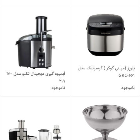
پلوپز (مولتی کوکر ) گوسونیک مدل
آبمیوه گیری دیجیتال تکنو مدل Te-
GRC-661
219
ناموجود
ناموجود