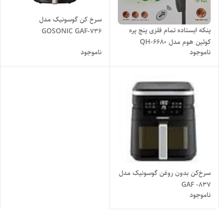
سرخ کن گوسونیک مدل
پنکه ایستاده تمام فلزی پنج پره
GOSONIC GAF-736
کوئین هوم مدل QH-6680
ناموجود
ناموجود
سرخ‌کن بدون روغن گوسونیک مدل
GAF -837
ناموجود