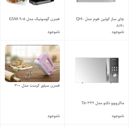
چای ساز کوئین هوم مدل QH-
همزن گوسونیک مدل GSM-905
8140
ناموجود
ناموجود
همزن سیلور کرست مدل 300
ماکروویو تکنو مدل Te-342
ناموجود
ناموجود