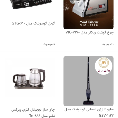
گریل گوسونیک مدل GTG-610
چرخ گوشت ویکنز مدل VIC-7170
ناموجود
ناموجود
جارو شارژی عصایی گوسونیک مدل
چای ساز دیجیتال کتری پیرکس
GSV-1122
تکنو مدل Te-986