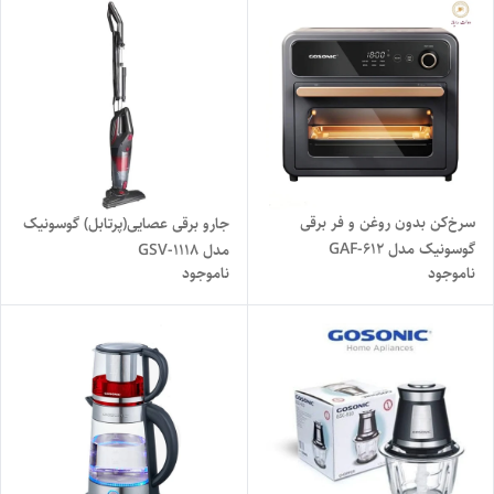
سرخ‌کن بدون روغن و فر برقی
جارو برقی عصایی(پرتابل) گوسونیک
گوسونیک مدل GAF-612
مدل GSV-1118
ناموجود
ناموجود