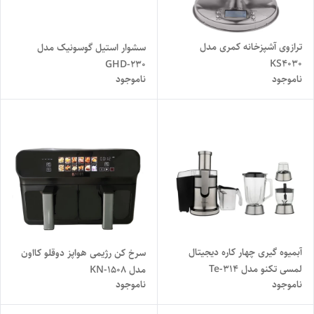
ترازوی آشپزخانه کمری مدل
سشوار استیل گوسونیک مدل
KS4030
GHD-230
ناموجود
ناموجود
آبمیوه گیری چهار کاره دیجیتال
سرخ کن رژیمی هواپز دوقلو کااون
لمسی تکنو مدل Te-314
مدل KN-1508
ناموجود
ناموجود