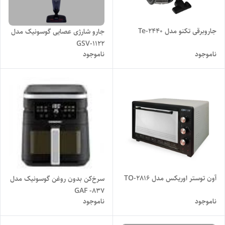
جاروبرقی تکنو مدل Te-2440
جارو شارژی عصایی گوسونیک مدل
GSV-1122
ناموجود
ناموجود
آون توستر اوریکس مدل TO-2816
سرخ‌کن بدون روغن گوسونیک مدل
GAF -837
ناموجود
ناموجود