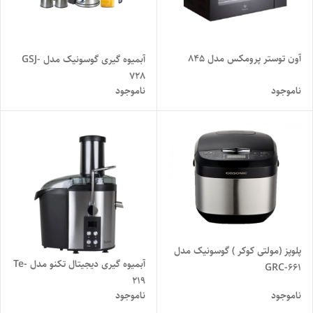
آون توستر پرومکس مدل 845
آبمیوه گیری گوسونیک مدل GSJ-
728
ناموجود
ناموجود
پلوپز (مولتی کوکر ) گوسونیک مدل
آبمیوه گیری دیجیتال تکنو مدل Te-
GRC-661
219
ناموجود
ناموجود