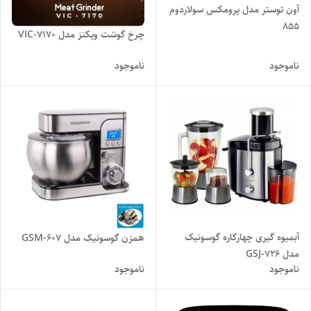
آون توستر مدل پرومکس سولاردوم
855
چرخ گوشت ویکنز مدل VIC-7170
ناموجود
ناموجود
آبمیوه گیری چهارکاره گوسونیک
همزن گوسونیک مدل GSM-607
مدل GSJ-726
ناموجود
ناموجود