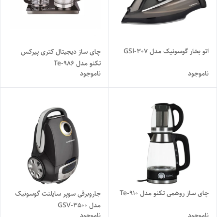
اتو بخار گوسونیک مدل GSI-307
چای ساز دیجیتال کتری پیرکس
تکنو مدل Te-986
ناموجود
ناموجود
چای ساز روهمی تکنو مدل Te-910
جاروبرقی سوپر سایلنت گوسونیک
مدل GSV-3500
ناموجود
ناموجود