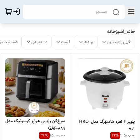
خانه_آشپزخانه
پربازدیدترین
برندها
قیمت
دسته‌بندی
فقط محصول
سرخ‌کن رژیمی هواپز گوسونیک مدل
پلوپز 4 نفره هامبورگ مدل HRC-
GAF-889
701
36
%
21
%
15,000,000
4,500,000