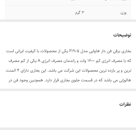
وزن
3 گرم
حداقل توان گرمایشی
800
توضیحات
خصوصیات
تایمر
بخاری برقی فن دار هاوایی مدل F1905 یکی از محصولات با کیفیت ایرانی است
حداکثر توان گرمایشی
1600
که با مصرف انرژی کم 1600 وات و راندمان مصرف انرژی A یکی از کم مصرف
تنظیمات حرارت
قابلیت تنظیم در 2 حالت 800 وات و 1600 وات
ترین و پر بازده ترین محصولات این شرکت می باشد. این بخاری دارای 4 المنت
هالوژنی می باشد که در قسمت جلوی بخاری قرار دارد. همچنین وجود فن در
قابلیت نصب
زمین
قسمت مرکزی بخاری است باعث بازدهی بالای گرما و توزیع مناسب انرژی در
ابعاد
300*220*41 سانتی‌متر
تمام فضا می شود. همچنین به منظور افزایش ایمنی این محصول دارای کلید
نظرات
ایمنی است که در صورت واژگونی به صورت اتوماتیک خاموش می شود.