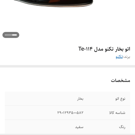
اتو بخار تکنو مدل Te-114
برند:
تکنو
مشخصات
نوع اتو
بخار
شناسه کالا
2901293500582
رنگ
سفید