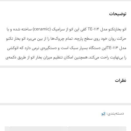
جنس کفه
سرامیک
توضیحات
بازه طول کابل
1 تا 2 متر
اتو بخارتکنو مدل TE-114 کفی این اتو از سرامیک (ceramic) ساخته شده و با
امکانات و قابلیت‌ها
کف سرامیکی توان 2200 وات قابلیت اتوکشی با
حرکت روان خود روی سطح پارچه، تمام چروک‌ها را از بین می‌برد اتو بخار تکنو
بخار یا خشک قابلیت تنظیم شدت بخار قابلیت
تنظیم دما برای انواع پارچه اسپری آب سیستم
مدل TE-114این دستگاه بسیار سبک است و دستگیره‌ی نرمی دارد که اتوکشی
self Clean
را بی‌نهایت راحت می‌کند.همچنین امکان تنظیم میزان بخار اتو از طریق دکمه‌ی
روی بدنه وجود دارد طول سیم این اتو به 1.9 متر می‌رسد
نظرات
دسته‌بندی
:
اتو