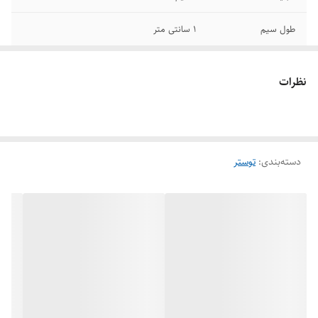
طول سیم
1 سانتی متر
رنگ
سفید
نظرات
حداکثر توان مصرفی
700
تعداد درگاه قرارگیری
دو عدد
نان
دسته‌بندی
:
توستر
امکانات نظافتی
یخ زدایی
ابعاد
280x170x210 سانتی‌متر