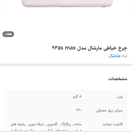
چرخ خیاطی مارشال مدل 935s max
برند:
مارشال
مشخصات
وزن
8 گرم
میزان برق مصرفی
220
قابلیت دوخت
ساده , زیگزاگ , گلدوزی , تیکه دوزی , پارچه های
ضخیم , پارچه های نازک , زیپ , دکمه و جا دکمه