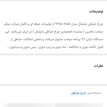
, پس دوزی , سر دوز
توضیحات
عرض دوخت
5
چرخ خیاطی مارشال مدل 935s max از تولیدات حرفه ای و کامل شرکت نیکو
عرض
26 سانتی متر
دوخت ماشین ( نماینده انحصاری چرخ خیاطی مارشال ) در ایران می‌باشد. این
طول دوخت
4
دستگاه دارای ۳۶ برنامه دوخت متنوع میباشد و تمامی امکانات خیاطی از
قبیل دگمه دوزی و جادگمه ، لبه دوزی و زیپ دوزی ، پس دوزی و سردوزی ،
طول
50 سانتی‌متر
رفو و تیکه دوزی ، نوار دوزی و قیطانی دوزی و... را دارد. این دستگاه دارای
سیستم قاب ماکو
نیم دور تمام فلز
اهرم خلاص کن کارپیش بر اتومات میباشد که با این سیستم میتوان هر نوع
نظرات
گلدوزی با کارگاه گلدوزی را انجام داد. مارشال 935s max دارای سوزن نخ کن
سایز سوزن
9 الی 18
اتومات و جعبه محافظ نیز میباشد.
رنگ
سفید
دسته‌بندی
:
چرخ خیاطی
دور موتور
860
جنس بدنه داخلی
الومینیوم