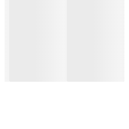
جنس بدنه خارجی
فایبرگلاس
توضیحات آداپتور
این دستگاه نیازی به اداپتور ندارد و مستقیما
توسط پدال کار میکند
تنوع دوخت حاشیه
36
امکانات چرخ خیاطی
امکان ظریف‌دوز
اقلام همراه محصول
درب جعبه ، 1بسته سوزن ، دفترچه راهنمای
فارسی، پایه زیپ دوزی ،پایه پس دوزی ، پایه جا
دکمه
ارتفاع
38 سانتی‌متر