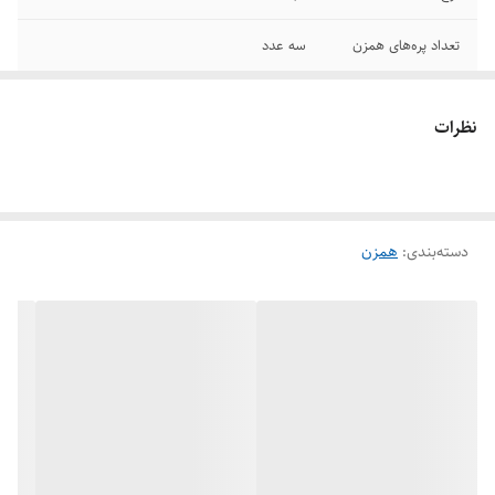
تعداد پره‌های همزن
سه عدد
تعداد تنظیمات
سه عدد
سرعت
نظرات
تعداد سری
سه عدد
سایر توضیحات
سیم پبچ موتور 100 درصد ساخته شده از مس
دارای 3 پره همزن مختلف موتور پر قدرت 1300
دسته‌بندی
:
همزن
وات کاسه تمام استیل با گنجایش 7 لیتر دارای 3
دور موتور قابل تنظیم بدنه تمام استیل دارای درب
پوش محافظ ضد پاشش
قابلیت‌ها
تنظیم سرعت
امکانات ظاهری
کاسه
جنس پره
فلزی