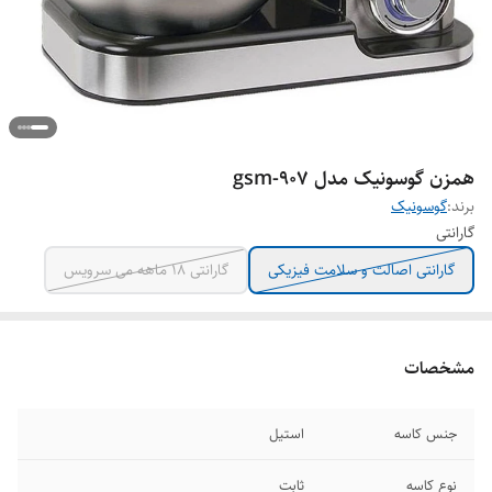
همزن گوسونیک مدل gsm-907
برند:
گوسونیک
گارانتی
گارانتی اصالت و سلامت فیزیکی
گارانتی 18 ماهه می سرویس
مشخصات
جنس کاسه
استیل
نوع کاسه
ثابت