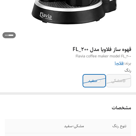
قهوه ساز فلاویا مدل FL_200
Flavia coffee maker model FL_200
برند:
فلاویا
رنگ
مشکی
سفید
مشخصات
تنوع رنگ
مشکی-سفید