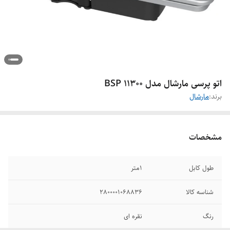
اتو پرسی مارشال مدل BSP 11300
برند:
مارشال
مشخصات
طول کابل
1متر
شناسه کالا
2800001068836
رنگ
نقره ای