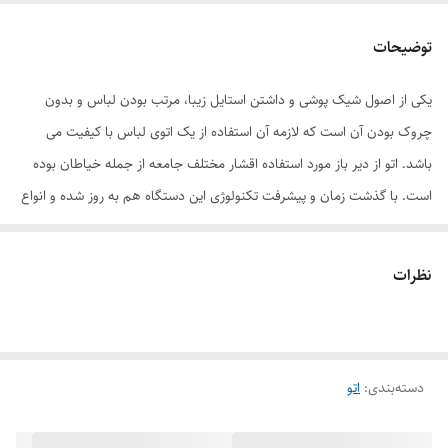
امکانات و قابلیت‌ها
قابلیت اتوکشی با بخار و بدون بخار
توضیحات
یکی از اصول شیک پوشی و داشتن استایل زیبا، مرتب بودن لباس و بدون
چروک بودن آن است که لازمه آن استفاده از یک اتوی لباس با کیفیت می
باشد. اتو از دیر باز مورد استفاده اقشار مختلف جامعه از جمله خیاطان بوده
است. با گذشت زمان و پیشرفت تکنولوژی این دستگاه هم به روز شده و انواع
مختلف آن وارد بازار شد از جمله اتو مخزن دار و اتو پرس. شرکت نیکو دوخت
ماشین نماینده انحصاری مارشال پس از ارائه چرخ خیاطی های با کیفیت خود ،
نظرات
اتو پرسهای با کیفیت و پر قدرتی را روانه بازار نموده است . یکی از این مدلها
اتو‌پرس مارشال مدل BSP 11300 میباشد. اتو پرس مارشال مدلBSP 11300
یکی از مدل های 26 اینچ ، معروف به 70 سانت در بازار است که اندازه واقعی
دسته‌بندی
:
اتو
طول آن 66 سانتیمتر و عرض آن 32 سانتیمتر میباشد. قدرت بخار این دستگاه
1900 وات می‌باشد که جزو پر قدرت ترین اتو پرسهای موجود بازار محسوب