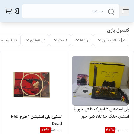
کنسول بازی
پربازدیدترین
برندها
قیمت
دسته‌بندی
فقط محصول
پلی استیشن 2 استوک فلش خور با
اسکین جنگ خدایان کپی خور
اسکین پلی استیشن 1 طرح Red
Dead
54
%
45
%
550,000
10,000,000