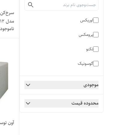
سرخ‌کن 
اوریکس
مدل GAF-612
ناموجود
پرومکس
تکنو
گوسونیک
موجودی
محدوده قیمت
آون توستر