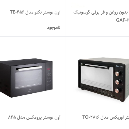
بدون روغن و فر برقی گوسونیک
آون توستر تکنو مدل TE-456
ناموجود
 اوریکس مدل TO-2816
آون توستر پرومکس مدل 845