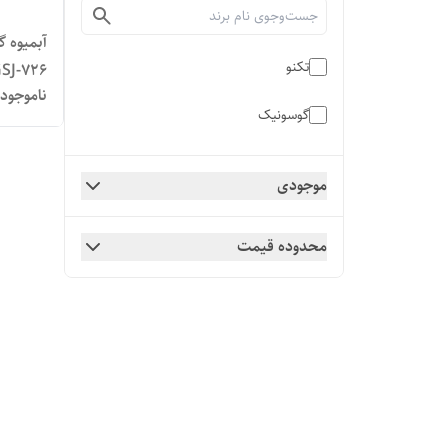
آبمیوه 
تکنو
SJ-726
ناموجود
گوسونیک
موجودی
محدوده قیمت