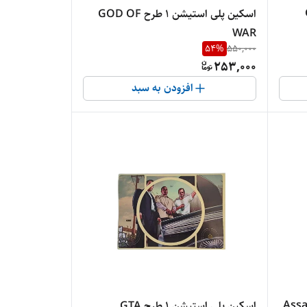
اسکین پلی استیشن 1 طرح GOD OF
WAR
54
%
550,000
253,000
افزودن به سبد
طرح Assassin’s
اسکین پلی استیشن 1 طرح GTA