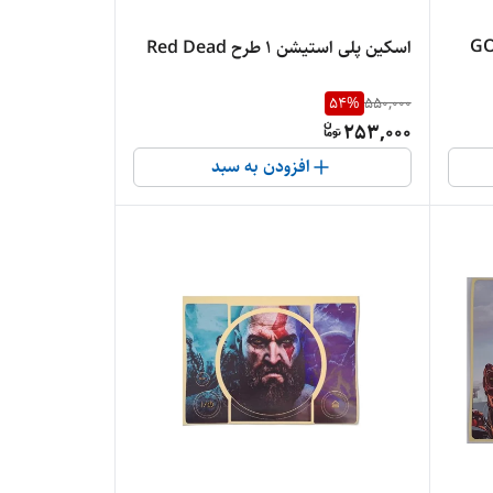
رح GOD OF
اسکین پلی استیشن 1 طرح Red Dead
54
%
550,000
253,000
افزودن به سبد