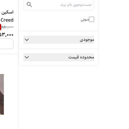
سونی
Creed
550,000
53,000
موجودی
محدوده قیمت