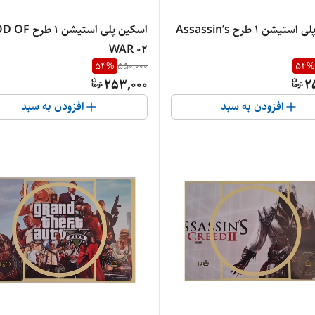
اسکین پلی استیشن 1 طرح Assassin’s
اسکین پلی استیشن 1 ط
WAR 02
54
%
550,000
54
%
253,000
2
افزودن به سبد
افزودن به سبد