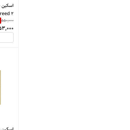
reed 2
550,000
53,000