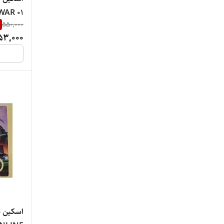
WAR 01
550,000
53,000