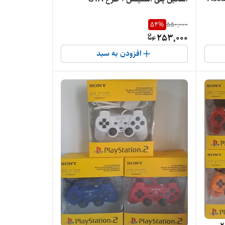
54
%
550,000
253,000
افزودن به سبد