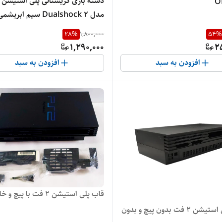
O
مدل Dualshock 2 سیم ابریشمی
28
%
1,800,000
54
%
1,290,000
2
افزودن به سبد
افزودن به سبد
قاب پلی استیشن 2 فت با پیچ و خار زیر
قاب پلی استیشن 2 فت بدون پیچ و بدون