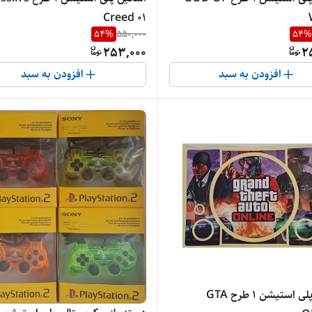
Creed 01
54
%
550,000
54
%
253,000
2
افزودن به سبد
افزودن به سبد
اسکین پلی استیشن 1 طرح GTA