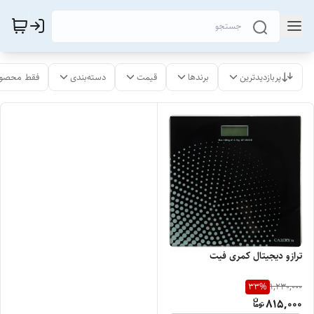
پربازدیدترین
برندها
قیمت
دسته‌بندی
فقط محصول
ترازو دیجیتال کمری فیت
33
%
1,230,000
815,000